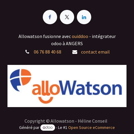
Allowatson fusionne avec
ouiddoo
- intégrateur
odoo à ANGERS
06 76 88 40 68
contact email
Copyright © Allowatson - Héline Conseil
Généré par
- Le #1
Open Source eCommerce