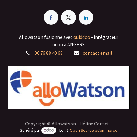
Allowatson fusionne avec
ouiddoo
- intégrateur
odoo à ANGERS
06 76 88 40 68
contact email
Copyright © Allowatson - Héline Conseil
Généré par
- Le #1
Open Source eCommerce